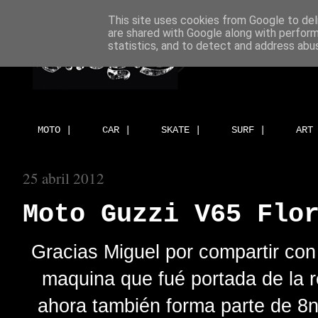
This site uses cookies from Google to deli
are shared with Google along with perform
statistics, and to detect and address abu
MOTO |
CAR |
SKATE |
SURF |
ART
25 abril 2012
Moto Guzzi V65 Flo
Gracias Miguel por compartir con 
maquina que fué portada de la 
ahora también forma parte de 8