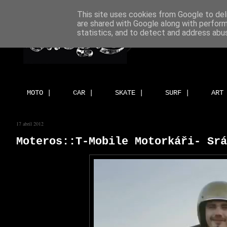
This site uses cookies from Google to deli
are shared with Google along with perform
statistics, and to detect and address abu
MOTO |
CAR |
SKATE |
SURF |
ART
17 abril 2012
Moteros::T-Mobile Motorkáři- Srá