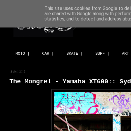
This site uses cookies from Google to deli
are shared with Google along with perform
statistics, and to detect and address abu
MOTO |
CAR |
SKATE |
SURF |
ART
11 abril 2012
The Mongrel - Yamaha XT600:: Syd