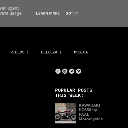
user-agent
erate usage
LEARN MORE
GOT IT
VIDEOS |
BELLEZA |
MUSICA
POPULAR POSTS
THIS WEEK:
KAWASAKI
KZ650 by
PAAL
Motorcycles.