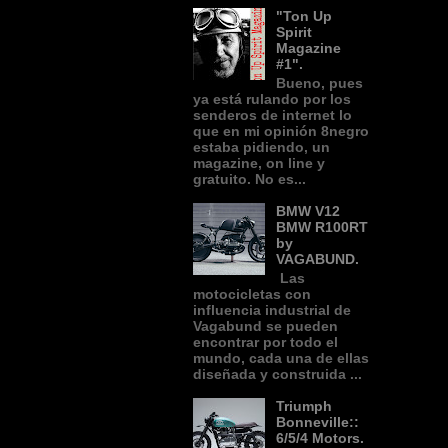
"Ton Up
Spirit
Magazine
#1".
Bueno, pues
ya está rulando por los
senderos de internet lo
que en mi opinión 8negro
estaba pidiendo, un
magazine, on line y
gratuito. No es...
BMW V12
BMW R100RT
by
VAGABUND.
Las
motocicletas con
influencia industrial de
Vagabund se pueden
encontrar por todo el
mundo, cada una de ellas
diseñada y construida ...
Triumph
Bonneville::
6/5/4 Motors.