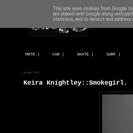
This site uses cookies from Google to 
are shared with Google along with per
statistics, and to detect and address 
MOTO |
CAR |
SKATE |
SURF |
06 abril 2012
Keira Knightley::Smokegirl.