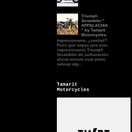
Triumph
Scrambler "
APPALACHIA
" by Tamarit
Motorcycles.
Impresionante, ¿verdad?.
Pues que sepas que esta
impresionante Triumph
Scrambler de carburación
ahora recorre cual potro
salvaje alg...
Tamarit
Motorcycles