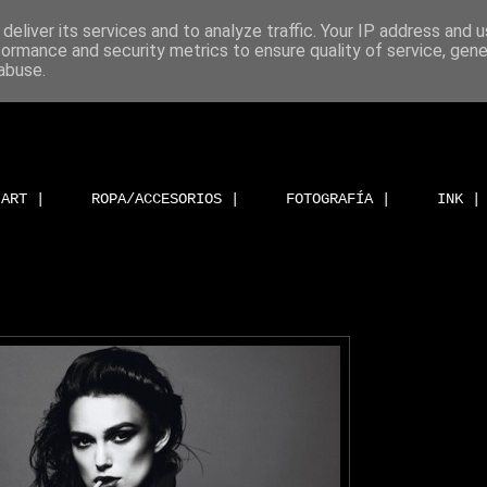
deliver its services and to analyze traffic. Your IP address and 
formance and security metrics to ensure quality of service, gen
abuse.
ART |
ROPA/ACCESORIOS |
FOTOGRAFÍA |
INK |