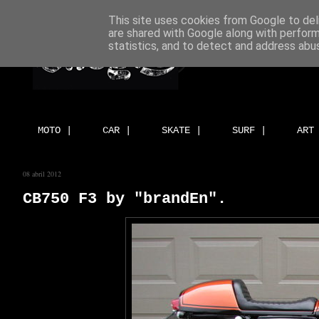
This site uses cookies from Google to deli
are shared with Google along with perform
statistics, and to detect and address abu
MOTO |
CAR |
SKATE |
SURF |
ART
08 abril 2012
CB750 F3 by "brandEn".