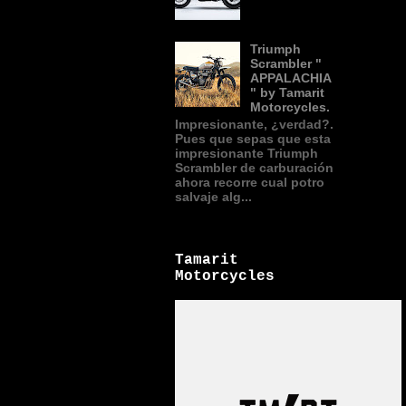
Triumph
Scrambler "
APPALACHIA
" by Tamarit
Motorcycles.
Impresionante, ¿verdad?.
Pues que sepas que esta
impresionante Triumph
Scrambler de carburación
ahora recorre cual potro
salvaje alg...
Tamarit
Motorcycles