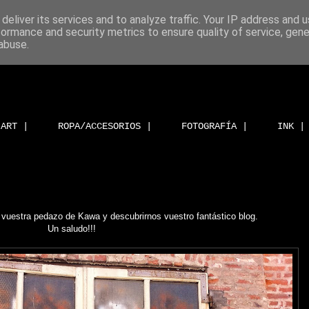
deliver its services and to analyze traffic. Your IP address and 
formance and security metrics to ensure quality of service, gen
abuse.
ART |
ROPA/ACCESORIOS |
FOTOGRAFÍA |
INK |
 vuestra pedazo de Kawa y descubrirnos vuestro fantástico blog.
Un saludo!!!