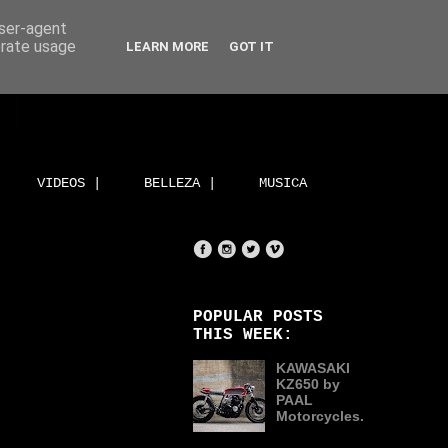
user-agent
erate usage
LEARN MORE
GOT IT
VIDEOS |
BELLEZA |
MUSICA
POPULAR POSTS
THIS WEEK:
KAWASAKI
KZ650 by
PAAL
Motorcycles.