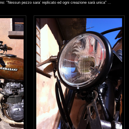
rano: "Nessun pezzo sara’ replicato ed ogni creazione sarà unica" ...