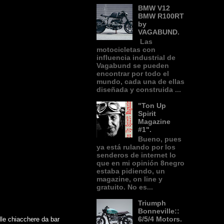
BMW V12
BMW R100RT
by
VAGABUND.
Las
motocicletas con
influencia industrial de
Vagabund se pueden
encontrar por todo el
mundo, cada una de ellas
diseñada y construida ...
"Ton Up
Spirit
Magazine
#1".
Bueno, pues
ya está rulando por los
senderos de internet lo
que en mi opinión 8negro
estaba pidiendo, un
magazine, on line y
gratuito. No es...
Triumph
Bonneville::
6/5/4 Motors.
alle chiacchere da bar