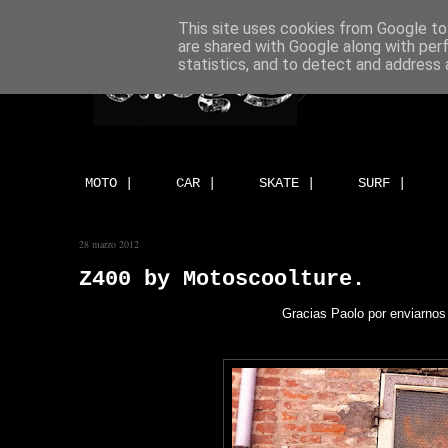
This site uses cookies from Google to 
are shared with Google along with per
statistics, and to detect and address 
MOTO |
CAR |
SKATE |
SURF |
28 marzo 2012
Z400 by Motoscoolture.
Gracias Paolo por enviarnos