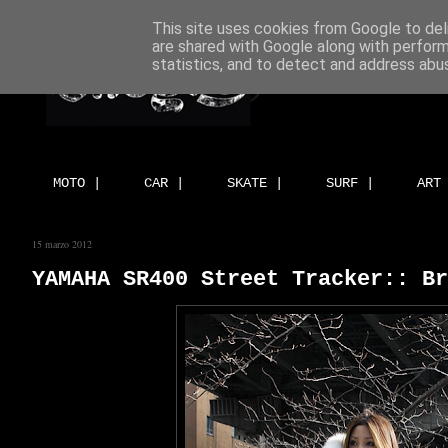
This site uses cookies from Google to deli
are shared with Google along with perform
statistics, and to detect and address abu
MOTO |
CAR |
SKATE |
SURF |
ART
15 marzo 2012
YAMAHA SR400 Street Tracker:: Br