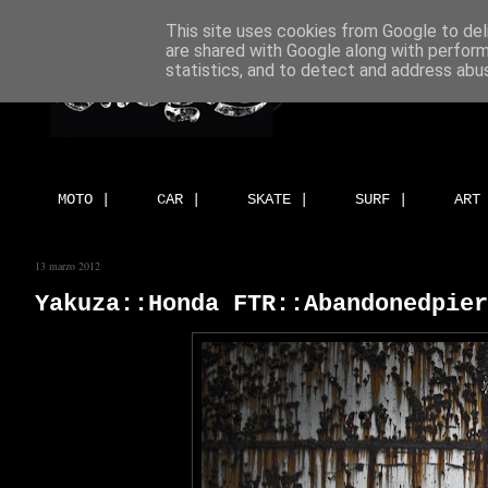
This site uses cookies from Google to deli
are shared with Google along with perform
statistics, and to detect and address abu
MOTO |
CAR |
SKATE |
SURF |
ART
13 marzo 2012
Yakuza::Honda FTR::Abandonedpier