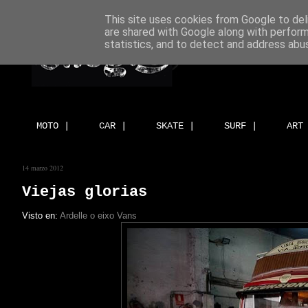
This site uses cookies from Google to deli
are shared with Google along with perform
statistics, and to detect and address abu
MOTO |
CAR |
SKATE |
SURF |
ART
14 marzo 2012
Viejas glorias
Visto en:
Ardelle o eixo Vans