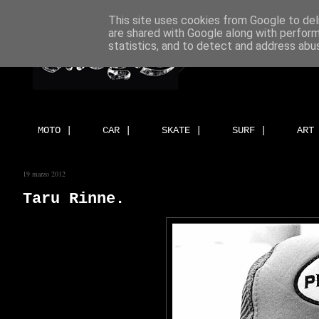
This site uses cookies from Google to deli
are shared with Google along with perform
statistics, and to detect and address abu
MOTO |
CAR |
SKATE |
SURF |
ART
19 marzo 2012
Taru Rinne.