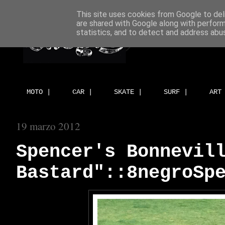
This site uses cookies from Google to deli
are shared with Google along with perform
statistics, and to detect and address abu
MOTO |
CAR |
SKATE |
SURF |
ART
19 marzo 2012
Spencer's Bonnevil
Bastard"::8negroSp