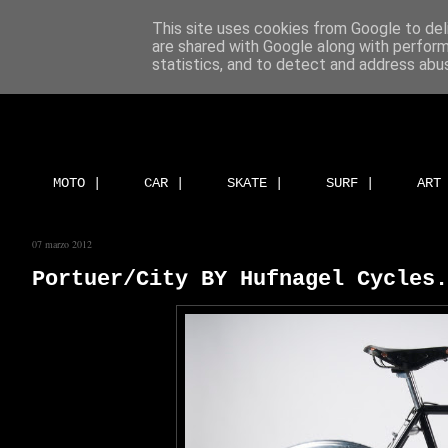
This site uses cookies from Google to deli
are shared with Google along with perform
statistics, and to detect and address abu
MOTO |
CAR |
SKATE |
SURF |
ART
07 marzo 2012
Portuer/City BY Hufnagel Cycles.