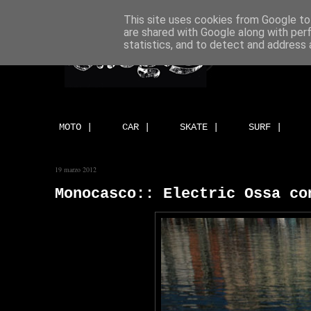
This site uses cookies from Google to 
are shared with Google along with per
statistics, and to detect and address 
MOTO |
CAR |
SKATE |
SURF |
19 marzo 2012
Monocasco:: Electric Ossa co