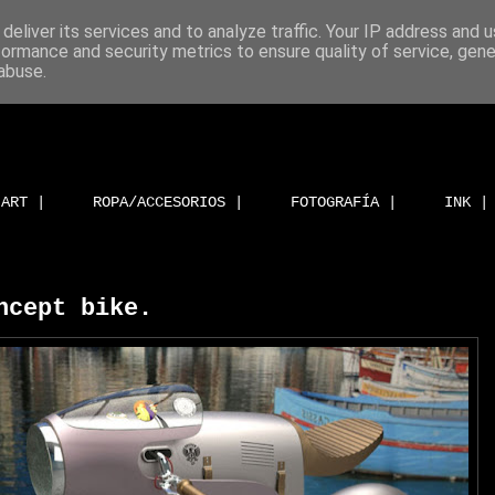
deliver its services and to analyze traffic. Your IP address and 
formance and security metrics to ensure quality of service, gen
abuse.
ART |
ROPA/ACCESORIOS |
FOTOGRAFÍA |
INK |
ncept bike.