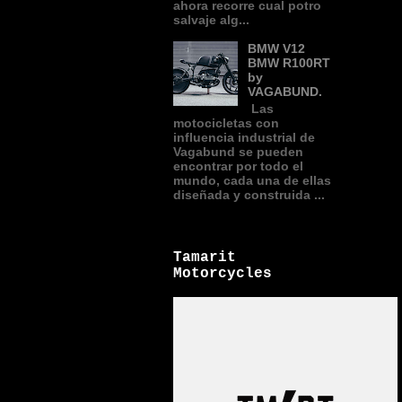
ahora recorre cual potro
salvaje alg...
BMW V12
BMW R100RT
by
VAGABUND.
Las
motocicletas con
influencia industrial de
Vagabund se pueden
encontrar por todo el
mundo, cada una de ellas
diseñada y construida ...
Tamarit
Motorcycles