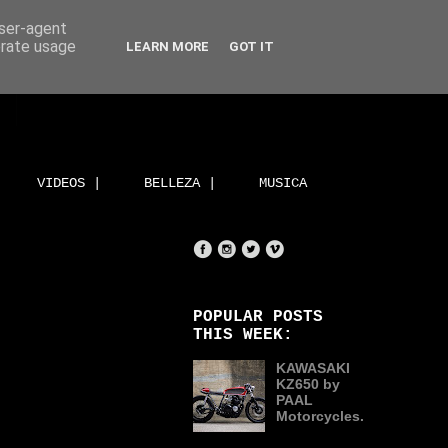
user-agent
erate usage
LEARN MORE
GOT IT
VIDEOS |
BELLEZA |
MUSICA
POPULAR POSTS
THIS WEEK:
KAWASAKI
KZ650 by
PAAL
Motorcycles.