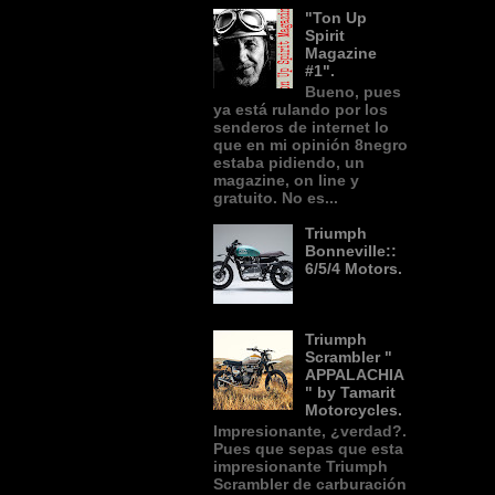
"Ton Up
Spirit
Magazine
#1".
Bueno, pues
ya está rulando por los
senderos de internet lo
que en mi opinión 8negro
estaba pidiendo, un
magazine, on line y
gratuito. No es...
Triumph
Bonneville::
6/5/4 Motors.
Triumph
Scrambler "
APPALACHIA
" by Tamarit
Motorcycles.
Impresionante, ¿verdad?.
Pues que sepas que esta
impresionante Triumph
Scrambler de carburación