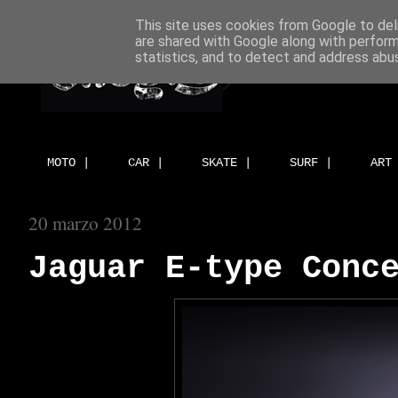
This site uses cookies from Google to deli
are shared with Google along with perform
statistics, and to detect and address abu
MOTO |
CAR |
SKATE |
SURF |
ART
20 marzo 2012
Jaguar E-type Conc