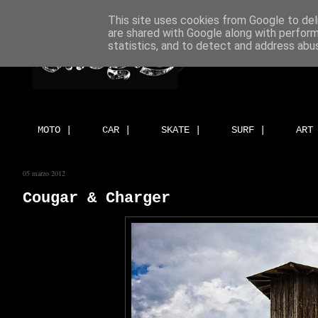
This site uses cookies from Google to deli
are shared with Google along with perform
statistics, and to detect and address abu
MOTO |
CAR |
SKATE |
SURF |
ART
05 marzo 2012
Cougar & Charger