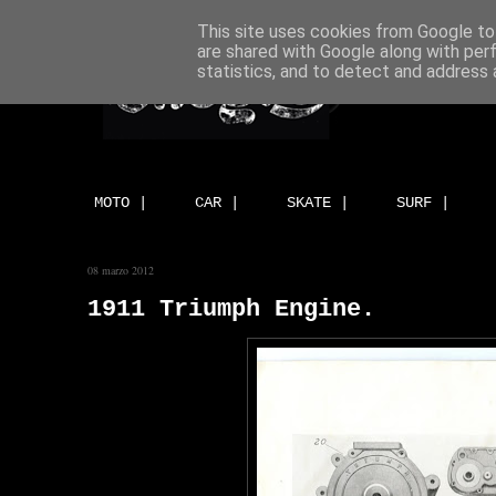
This site uses cookies from Google to 
are shared with Google along with per
statistics, and to detect and address 
MOTO |
CAR |
SKATE |
SURF |
08 marzo 2012
1911 Triumph Engine.