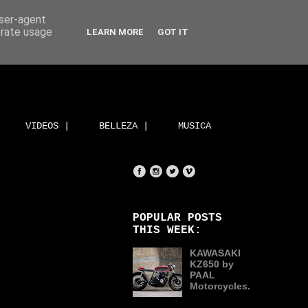
user-agent
erate usage
LEARN MORE
GOT IT
VIDEOS |
BELLEZA |
MUSICA
POPULAR POSTS
THIS WEEK:
KAWASAKI
KZ650 by
PAAL
Motorcycles.