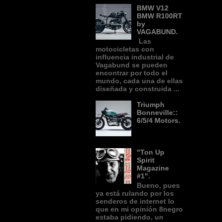
BMW V12
BMW R100RT
by
VAGABUND.
Las
motocicletas con
influencia industrial de
Vagabund se pueden
encontrar por todo el
mundo, cada una de ellas
diseñada y construida ...
Triumph
Bonneville::
6/5/4 Motors.
"Ton Up
Spirit
Magazine
#1".
Bueno, pues
ya está rulando por los
senderos de internet lo
que en mi opinión 8negro
estaba pidiendo, un