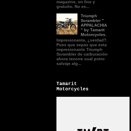
magazine, on line y
gratuito. No es...
Triumph
Scrambler "
APPALACHIA
" by Tamarit
Motorcycles.
Impresionante, ¿verdad?.
Pues que sepas que esta
impresionante Triumph
Scrambler de carburación
ahora recorre cual potro
salvaje alg...
Tamarit
Motorcycles