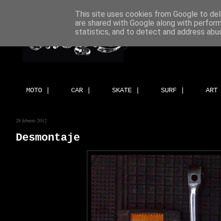
This site uses cookies from Google to deli
are shared with Google along with perform
statistics, and to detect and address abu
MOTO |
CAR |
SKATE |
SURF |
ART
28 febrero 2012
Desmontaje