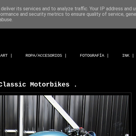
deliver its services and to analyze traffic. Your IP address and 
formance and security metrics to ensure quality of service, gen
abuse.
ART |
ROPA/ACCESORIOS |
FOTOGRAFÍA |
INK |
Classic Motorbikes .