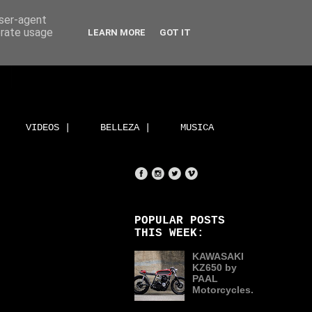
user-agent
erate usage
LEARN MORE
GOT IT
VIDEOS |
BELLEZA |
MUSICA
POPULAR POSTS
THIS WEEK:
KAWASAKI
KZ650 by
PAAL
Motorcycles.