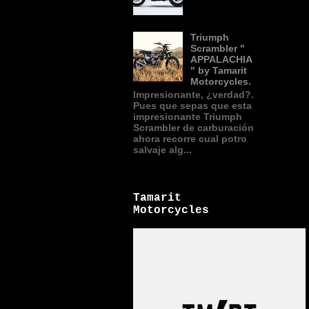
Triumph
Scrambler "
APPALACHIA
" by Tamarit
Motorcycles.
Impresionante, ¿verdad?.
Pues que sepas que esta
impresionante Triumph
Scrambler de carburación
ahora recorre cual potro
salvaje alg...
Tamarit
Motorcycles