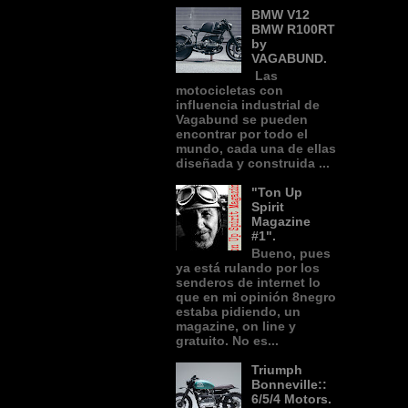
BMW V12
BMW R100RT
by
VAGABUND.
Las
motocicletas con
influencia industrial de
Vagabund se pueden
encontrar por todo el
mundo, cada una de ellas
diseñada y construida ...
"Ton Up
Spirit
Magazine
#1".
Bueno, pues
ya está rulando por los
senderos de internet lo
que en mi opinión 8negro
estaba pidiendo, un
magazine, on line y
gratuito. No es...
Triumph
Bonneville::
6/5/4 Motors.