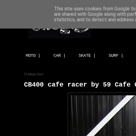
This site uses cookies from Google to 
are shared with Google along with per
statistics, and to detect and address 
MOTO |
CAR |
SKATE |
SURF |
25 febrero 2012
CB400 cafe racer by 59 Cafe 