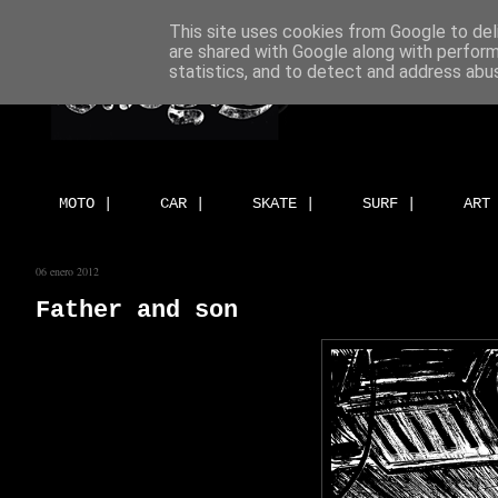
This site uses cookies from Google to deli
are shared with Google along with perform
statistics, and to detect and address abu
MOTO |
CAR |
SKATE |
SURF |
ART
06 enero 2012
Father and son