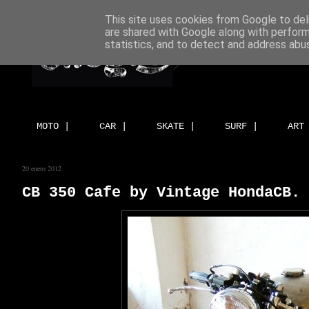
This site uses cookies from Google to deli
are shared with Google along with perform
statistics, and to detect and address abu
MOTO |
CAR |
SKATE |
SURF |
ART
20 enero 2012
CB 350 Cafe by Vintage HondaCB.