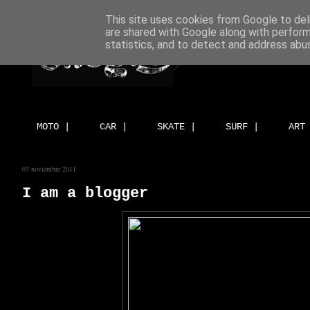
This site uses cookies from Google to deli
are shared with Google along with perform
statistics, and to detect and address abu
MOTO |
CAR |
SKATE |
SURF |
ART
07 noviembre 2011
I am a blogger