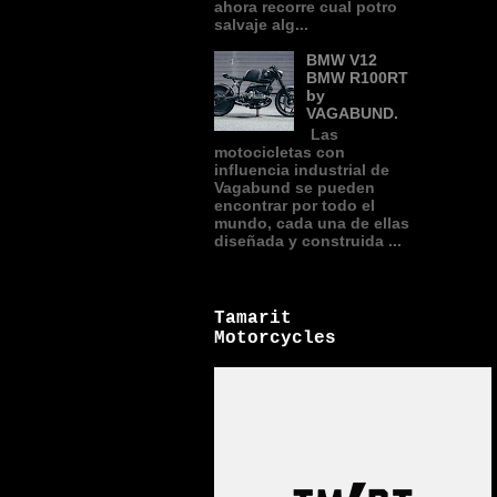
ahora recorre cual potro
salvaje alg...
BMW V12
BMW R100RT
by
VAGABUND.
Las
motocicletas con
influencia industrial de
Vagabund se pueden
encontrar por todo el
mundo, cada una de ellas
diseñada y construida ...
Tamarit
Motorcycles