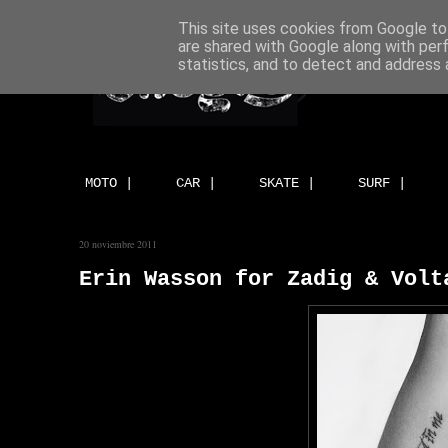
This site uses cookies from Google to 
are shared with Google along with per
statistics, and to detect and address 
MOTO |
CAR |
SKATE |
SURF |
20 noviembre 2011
Erin Wasson for Zadig & Volt