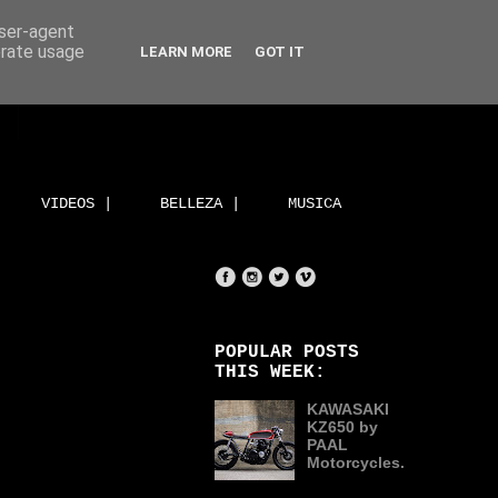
user-agent
erate usage
LEARN MORE
GOT IT
VIDEOS |
BELLEZA |
MUSICA
POPULAR POSTS
THIS WEEK:
KAWASAKI
KZ650 by
PAAL
Motorcycles.