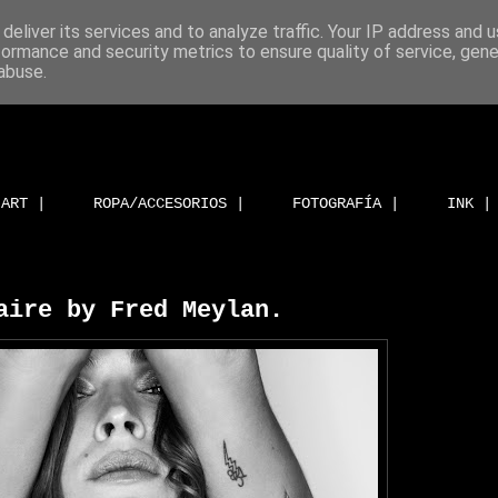
deliver its services and to analyze traffic. Your IP address and 
formance and security metrics to ensure quality of service, gen
abuse.
ART |
ROPA/ACCESORIOS |
FOTOGRAFÍA |
INK |
aire by Fred Meylan.