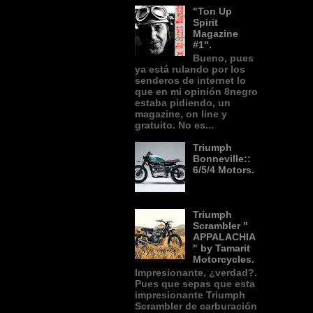
"Ton Up
Spirit
Magazine
#1".
Bueno, pues
ya está rulando por los
senderos de internet lo
que en mi opinión 8negro
estaba pidiendo, un
magazine, on line y
gratuito. No es...
Triumph
Bonneville::
6/5/4 Motors.
Triumph
Scrambler "
APPALACHIA
" by Tamarit
Motorcycles.
Impresionante, ¿verdad?.
Pues que sepas que esta
impresionante Triumph
Scrambler de carburación