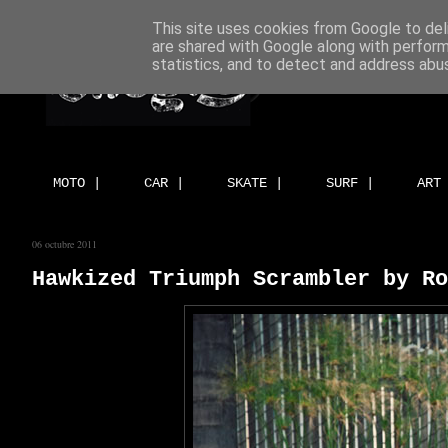
This site uses cookies from Google to deli
are shared with Google along with perform
statistics, and to detect and address abu
MOTO |
CAR |
SKATE |
SURF |
ART
06 octubre 2011
Hawkized Triumph Scrambler by Ro