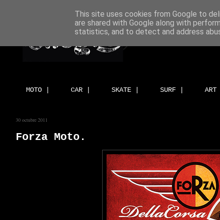
This site uses cookies from Google to deli
are shared with Google along with perform
statistics, and to detect and address abu
MOTO |
CAR |
SKATE |
SURF |
ART
30 octubre 2011
Forza Moto.