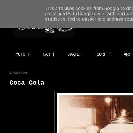
This site uses cookies from Google to deli
are shared with Google along with perform
statistics, and to detect and address abu
MOTO |
CAR |
SKATE |
SURF |
ART
23 octubre 2011
Coca-Cola