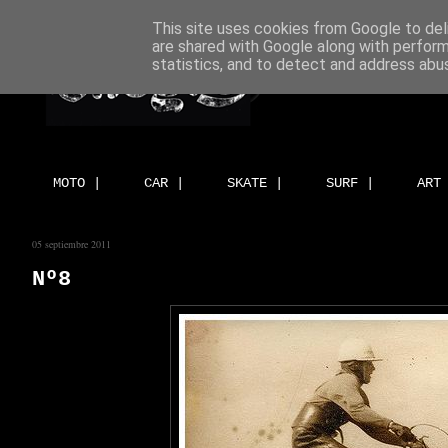
This site uses cookies from Google to deli
are shared with Google along with perform
statistics, and to detect and address abu
MOTO |
CAR |
SKATE |
SURF |
ART
05 septiembre 2011
Nº8