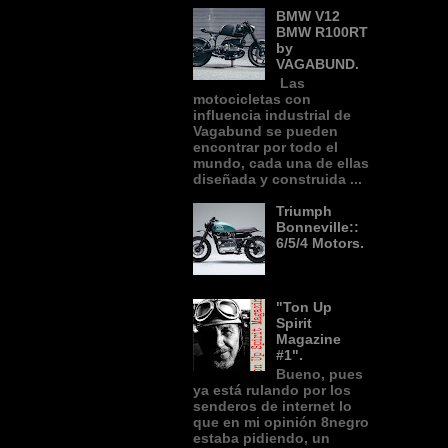
BMW V12
BMW R100RT
by
VAGABUND.
Las
motocicletas con
influencia industrial de
Vagabund se pueden
encontrar por todo el
mundo, cada una de ellas
diseñada y construida ...
Triumph
Bonneville::
6/5/4 Motors.
"Ton Up
Spirit
Magazine
#1".
Bueno, pues
ya está rulando por los
senderos de internet lo
que en mi opinión 8negro
estaba pidiendo, un