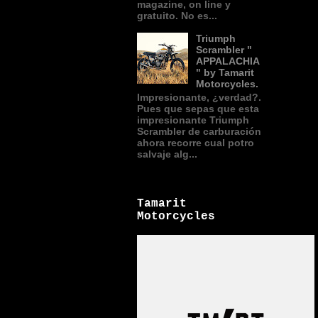
magazine, on line y
gratuito. No es...
Triumph
Scrambler "
APPALACHIA
" by Tamarit
Motorcycles.
Impresionante, ¿verdad?.
Pues que sepas que esta
impresionante Triumph
Scrambler de carburación
ahora recorre cual potro
salvaje alg...
Tamarit
Motorcycles