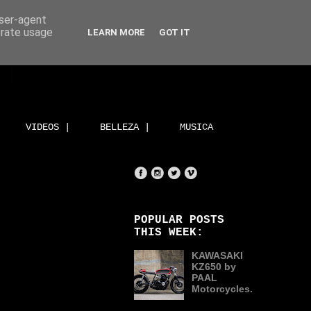
user-agent
erate usage
LEARN MORE
GOT IT
VIDEOS |
BELLEZA |
MUSICA
POPULAR POSTS
THIS WEEK:
KAWASAKI
KZ650 by
PAAL
Motorcycles.