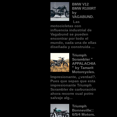
BMW V12
BMW R100RT
by
VAGABUND.
Las
motocicletas con
influencia industrial de
Vagabund se pueden
encontrar por todo el
mundo, cada una de ellas
diseñada y construida ...
Triumph
Scrambler "
APPALACHIA
" by Tamarit
Motorcycles.
Impresionante, ¿verdad?.
Pues que sepas que esta
impresionante Triumph
Scrambler de carburación
ahora recorre cual potro
salvaje alg...
Triumph
Bonneville::
6/5/4 Motors.