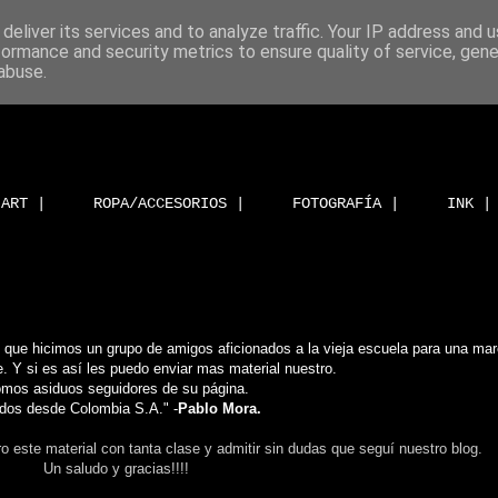
deliver its services and to analyze traffic. Your IP address and 
formance and security metrics to ensure quality of service, gen
abuse.
ART |
ROPA/ACCESORIOS |
FOTOGRAFÍA |
INK |
 que hicimos un grupo de amigos aficionados a la vieja escuela para una mar
. Y si es así les puedo enviar mas material nuestro.
mos asiduos seguidores de su página.
dos desde Colombia S.A." -
Pablo Mora.
o este material con tanta clase y admitir sin dudas que seguí nuestro blog.
Un saludo y gracias!!!!