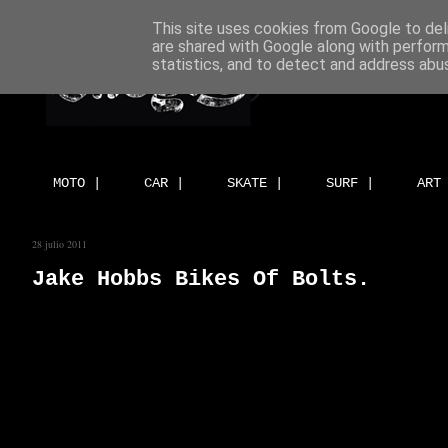
This site uses cookies from Google to deli
are shared with Google along with perform
statistics, and to detect and address abu
MOTO |
CAR |
SKATE |
SURF |
ART
28 julio 2011
Jake Hobbs Bikes Of Bolts.