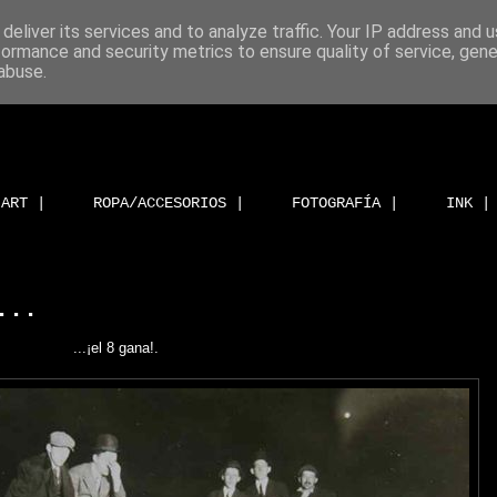
deliver its services and to analyze traffic. Your IP address and 
formance and security metrics to ensure quality of service, gen
abuse.
ART |
ROPA/ACCESORIOS |
FOTOGRAFÍA |
INK |
...
...¡el 8 gana!.