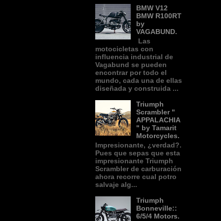
BMW V12
BMW R100RT
by
VAGABUND.
Las
motocicletas con
influencia industrial de
Vagabund se pueden
encontrar por todo el
mundo, cada una de ellas
diseñada y construida ...
Triumph
Scrambler "
APPALACHIA
" by Tamarit
Motorcycles.
Impresionante, ¿verdad?.
Pues que sepas que esta
impresionante Triumph
Scrambler de carburación
ahora recorre cual potro
salvaje alg...
Triumph
Bonneville::
6/5/4 Motors.