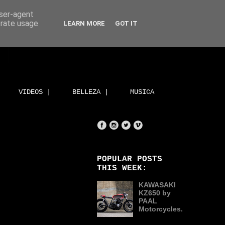
user-agent
erate usage
LEARN MORE
GOT IT
VIDEOS |
BELLEZA |
MUSICA
POPULAR POSTS
THIS WEEK:
KAWASAKI
KZ650 by
PAAL
Motorcycles.