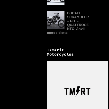
DUCATI
SCRAMBLER
– R/T –
QUATTROCE
NTO| Anvil
motociclette.
Tamarit
Motorcycles