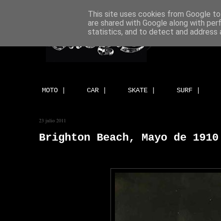
This site uses cookies from Google to 
are shared with Google along with per
statistics, and to detect and address 
MOTO |
CAR |
SKATE |
SURF |
23 julio 2011
Brighton Beach, Mayo de 1910