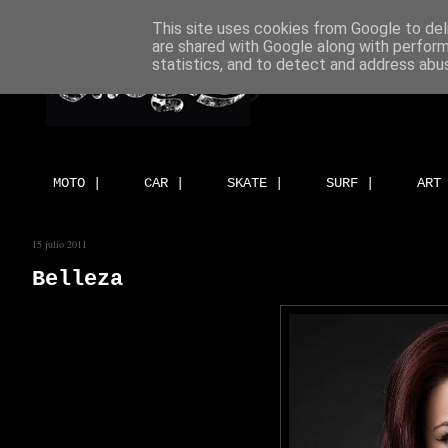
This site uses cookies from Google to deli
are shared with Google along with perform
statistics, and to detect and address abu
MOTO |
CAR |
SKATE |
SURF |
ART
15 julio 2011
Belleza