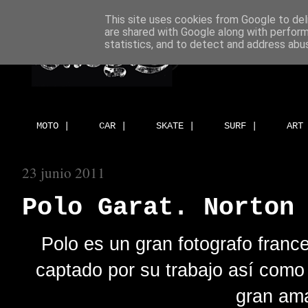
This site uses cookies from Google to deli
are shared with Google along with perform
statistics, and to detect and address abu
MOTO |
CAR |
SKATE |
SURF |
ART
23 junio 2011
Polo Garat. Norton
Polo es un gran fotografo fran
captado por su trabajo así como
gran ama