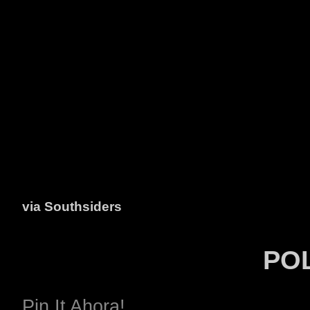
via
Southsiders
PO
Pin It Ahora!