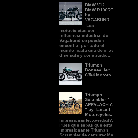
BMW V12
BMW R100RT
by
VAGABUND.
Las
motocicletas con
influencia industrial de
Vagabund se pueden
encontrar por todo el
mundo, cada una de ellas
diseñada y construida ...
Triumph
Bonneville::
6/5/4 Motors.
Triumph
Scrambler "
APPALACHIA
" by Tamarit
Motorcycles.
Impresionante, ¿verdad?.
Pues que sepas que esta
impresionante Triumph
Scrambler de carburación