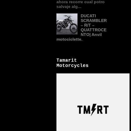
ahora recorre cual potro
salvaje alg...
DUCATI
SCRAMBLER
– R/T –
QUATTROCE
NTO| Anvil
motociclette.
Tamarit
Motorcycles