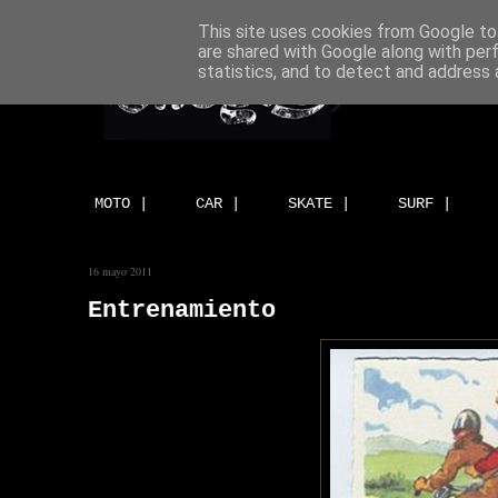
This site uses cookies from Google to 
are shared with Google along with per
statistics, and to detect and address 
MOTO |
CAR |
SKATE |
SURF |
16 mayo 2011
Entrenamiento