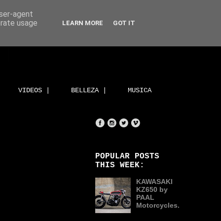
user-agent
erate usage
LEARN MORE
GOT IT
VIDEOS |
BELLEZA |
MUSICA
POPULAR POSTS
THIS WEEK:
KAWASAKI
KZ650 by
PAAL
Motorcycles.