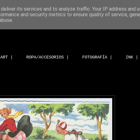
deliver its services and to analyze traffic. Your IP address and 
formance and security metrics to ensure quality of service, gen
abuse.
ART |
ROPA/ACCESORIOS |
FOTOGRAFÍA |
INK |