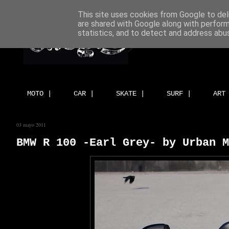
This site uses cookies from Google to deli
are shared with Google along with perform
statistics, and to detect and address abu
MOTO |
CAR |
SKATE |
SURF |
ART
03 mayo 2011
BMW R 100 -Earl Grey- by Urban M