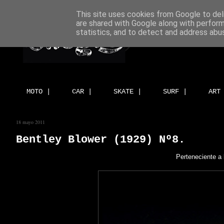
This site uses cookies from Google to deli
are shared with Google along with perform
statistics, and to detect and address abu
MOTO |
CAR |
SKATE |
SURF |
ART
18 mayo 2011
Bentley Blower (1929) Nº8.
Perteneciente a 