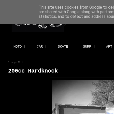
This site uses cookies from Google to deli
are shared with Google along with perform
statistics, and to detect and address abu
MOTO |
CAR |
SKATE |
SURF |
ART
21 mayo 2011
200cc Hardknock