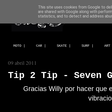
This site uses cookies from Google to deli
are shared with Google along with perform
statistics, and to detect and address abu
MOTO |
CAR |
SKATE |
SURF |
ART
09 abril 2011
Tip 2 Tip - Seven 
Gracias Willy por hacer qu
vibraci