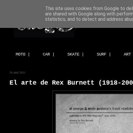
This site uses cookies from Google to deli
are shared with Google along with perform
statistics, and to detect and address abu
MOTO |
CAR |
SKATE |
SURF |
ART
26 abril 2011
El arte de Rex Burnett (1918-200