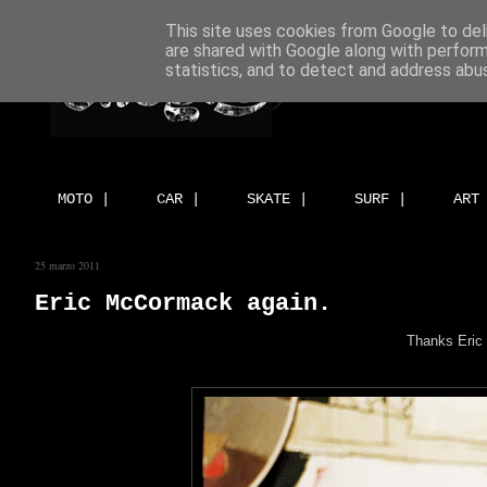
This site uses cookies from Google to deli
are shared with Google along with perform
statistics, and to detect and address abu
MOTO |
CAR |
SKATE |
SURF |
ART
25 marzo 2011
Eric McCormack again.
Thanks Eric