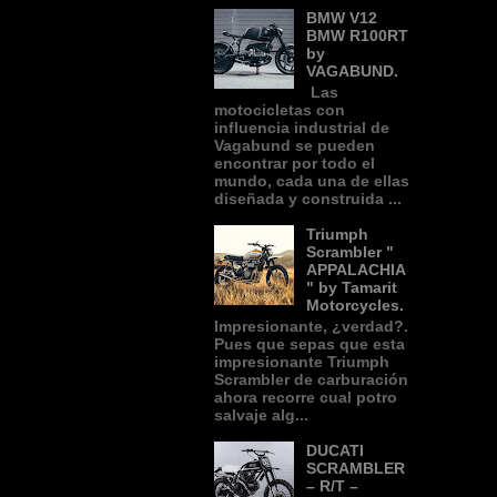
BMW V12
BMW R100RT
by
VAGABUND.
Las
motocicletas con
influencia industrial de
Vagabund se pueden
encontrar por todo el
mundo, cada una de ellas
diseñada y construida ...
Triumph
Scrambler "
APPALACHIA
" by Tamarit
Motorcycles.
Impresionante, ¿verdad?.
Pues que sepas que esta
impresionante Triumph
Scrambler de carburación
ahora recorre cual potro
salvaje alg...
DUCATI
SCRAMBLER
– R/T –