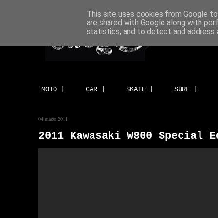
This site uses cookies from Google to 
are shared with Google along with per
statistics, and to detect and address 
MOTO |
CAR |
SKATE |
SURF |
04 marzo 2011
2011 Kawasaki W800 Special E