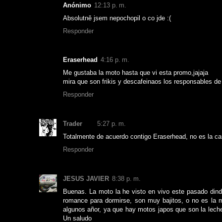
Anónimo
12:13 p. m.
Absolutně jsem nepochopil o co jde :(
Responder
Eraserhead
4:16 p. m.
Me gustaba la moto hasta que vi esta promo,jajaja
mira que son frikis y descafeinaos los responsables de
Responder
Trader
5:27 p. m.
Totalmente de acuerdo contigo Eraserhead, no es la 
Responder
JESUS JAVIER
8:38 p. m.
Buenas. La moto la he visto en vivo este pasado dinde
romance para dormirse, son muy bajitos, o no es la
algunos añor, ya que hay motos japos que son la lech
Un saludo