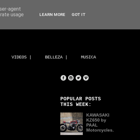
user-agent
erate usage
LEARN MORE
GOT IT
VIDEOS |
BELLEZA |
MUSICA
POPULAR POSTS
THIS WEEK:
KAWASAKI
KZ650 by
PAAL
Motorcycles.