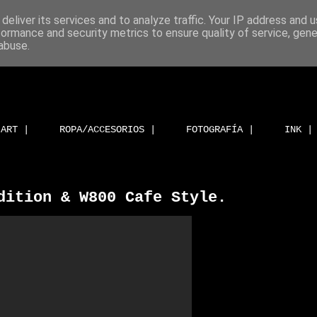
deliver its services and to analyze traffic. Your IP address and 
formance and security metrics to ensure quality of service, gen
abuse.
ART |
ROPA/ACCESORIOS |
FOTOGRAFÍA |
INK |
dition & W800 Cafe Style.