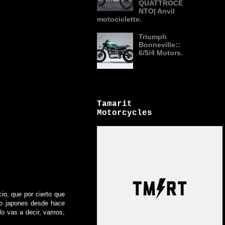
QUATTROCE
NTO| Anvil
motociclette.
Triumph
Bonneville::
6/5/4 Motors.
Tamarit
Motorcycles
io, que por cierto que
lo japones desde hace
lo vas a decir, vamos,