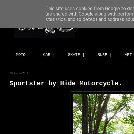
This site uses cookies from Google to deli
are shared with Google along with perform
statistics, and to detect and address abu
MOTO |
CAR |
SKATE |
SURF |
ART
20 febrero 2011
Sportster by Hide Motorcycle.