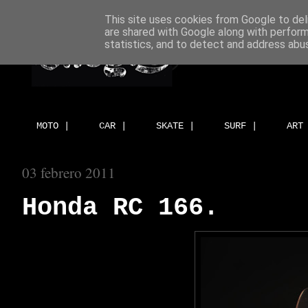
This site uses cookies from Google to deli
are shared with Google along with perform
statistics, and to detect and address abu
MOTO |
CAR |
SKATE |
SURF |
ART
03 febrero 2011
Honda RC 166.