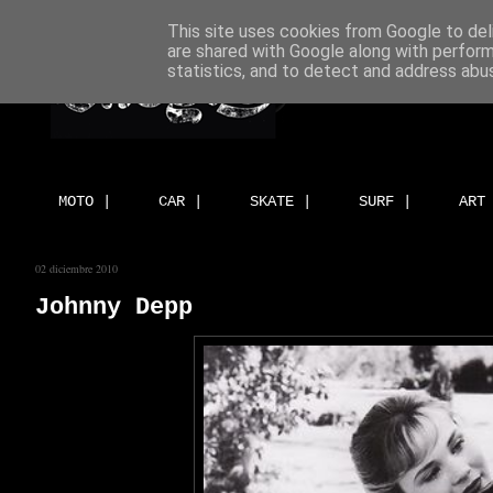
This site uses cookies from Google to deli
are shared with Google along with perform
statistics, and to detect and address abu
MOTO |
CAR |
SKATE |
SURF |
ART
02 diciembre 2010
Johnny Depp