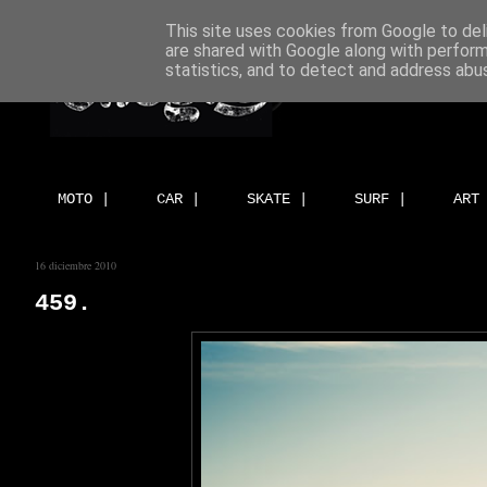
This site uses cookies from Google to deli
are shared with Google along with perform
statistics, and to detect and address abu
MOTO |
CAR |
SKATE |
SURF |
ART
16 diciembre 2010
459.