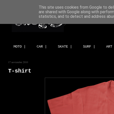
This site uses cookies from Google to deli
are shared with Google along with perform
statistics, and to detect and address abu
MOTO |
CAR |
SKATE |
SURF |
ART
17 noviembre 2010
T-shirt