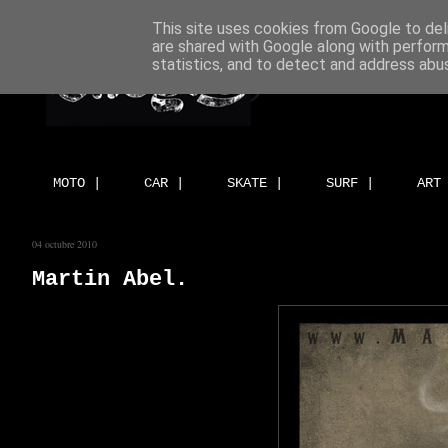
This site uses cookies from Google to deli
are shared with Google along with perform
statistics, and to detect and address abu
MOTO |
CAR |
SKATE |
SURF |
ART
04 octubre 2010
Martin Abel.