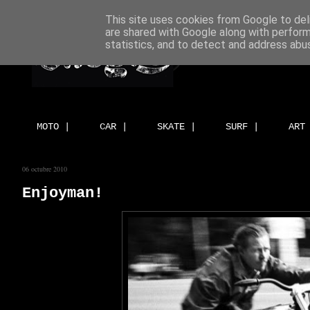
This site uses cookies from Google to deli
are shared with Google along with perform
statistics, and to detect and address abu
MOTO |
CAR |
SKATE |
SURF |
ART
06 octubre 2010
Enjoyman!