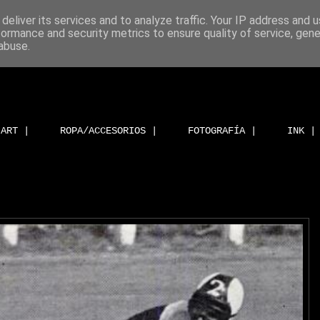
deliver its services and to analyze traffic. Your IP address and 
formance and security metrics to ensure quality of service, gen
abuse.
ART |
ROPA/ACCESORIOS |
FOTOGRAFÍA |
INK |