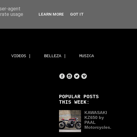
user-agent
erate usage
LEARN MORE
GOT IT
VIDEOS |
BELLEZA |
MUSICA
POPULAR POSTS
THIS WEEK:
KAWASAKI
KZ650 by
PAAL
Motorcycles.