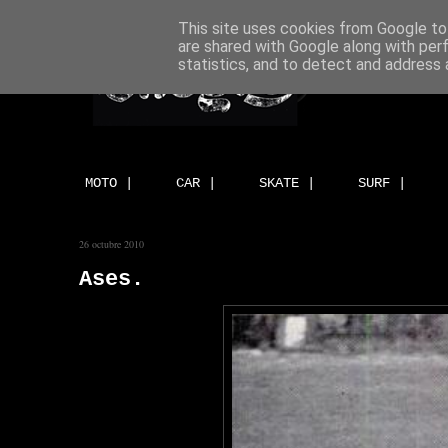
This site uses cookies from Google to 
are shared with Google along with per
statistics, and to detect and address 
MOTO |
CAR |
SKATE |
SURF |
26 octubre 2010
Ases.