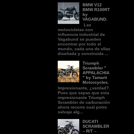
BMW V12
BMW R100RT
by
VAGABUND.
Las
motocicletas con
influencia industrial de
Vagabund se pueden
encontrar por todo el
mundo, cada una de ellas
diseñada y construida ...
Triumph
Scrambler "
APPALACHIA
" by Tamarit
Motorcycles.
Impresionante, ¿verdad?.
Pues que sepas que esta
impresionante Triumph
Scrambler de carburación
ahora recorre cual potro
salvaje alg...
DUCATI
SCRAMBLER
– R/T –