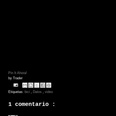
Pin It Ahora!
by
Trader
Etiquetas:
bici
,
Datos
,
video
1 comentario :