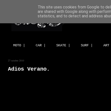
This site uses cookies from Google to deli
are shared with Google along with perform
statistics, and to detect and address abu
MOTO |
CAR |
SKATE |
SURF |
ART
27 octubre 2010
Adios Verano.