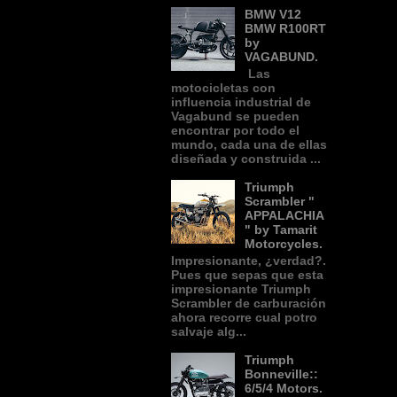
BMW V12
BMW R100RT
by
VAGABUND.
Las
motocicletas con
influencia industrial de
Vagabund se pueden
encontrar por todo el
mundo, cada una de ellas
diseñada y construida ...
Triumph
Scrambler "
APPALACHIA
" by Tamarit
Motorcycles.
Impresionante, ¿verdad?.
Pues que sepas que esta
impresionante Triumph
Scrambler de carburación
ahora recorre cual potro
salvaje alg...
Triumph
Bonneville::
6/5/4 Motors.