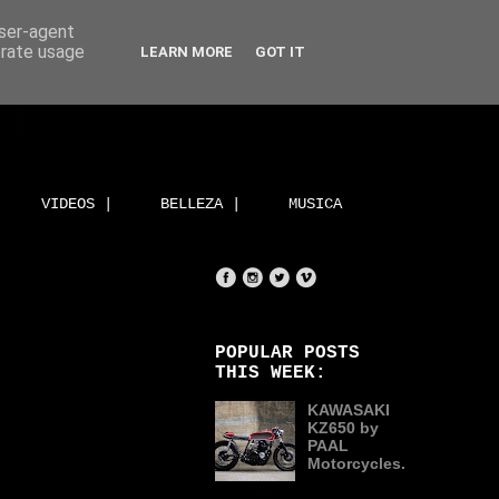
user-agent
erate usage
LEARN MORE
GOT IT
VIDEOS |
BELLEZA |
MUSICA
POPULAR POSTS
THIS WEEK:
KAWASAKI
KZ650 by
PAAL
Motorcycles.