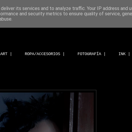
deliver its services and to analyze traffic. Your IP address and 
formance and security metrics to ensure quality of service, gen
abuse.
ART |
ROPA/ACCESORIOS |
FOTOGRAFÍA |
INK |