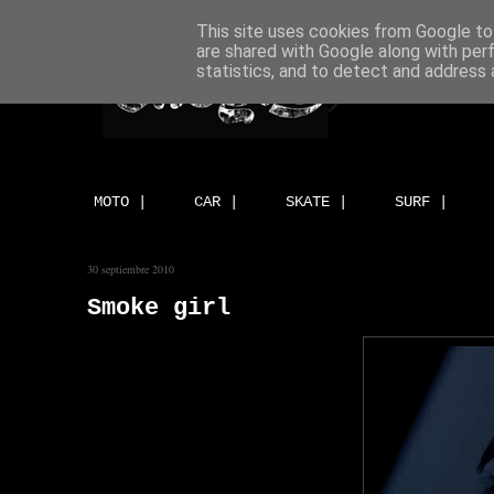
This site uses cookies from Google to 
are shared with Google along with per
statistics, and to detect and address 
MOTO |
CAR |
SKATE |
SURF |
30 septiembre 2010
Smoke girl