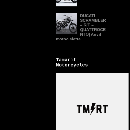
DUCATI
SCRAMBLER
– R/T –
QUATTROCE
NTO| Anvil
motociclette.
Tamarit
Motorcycles